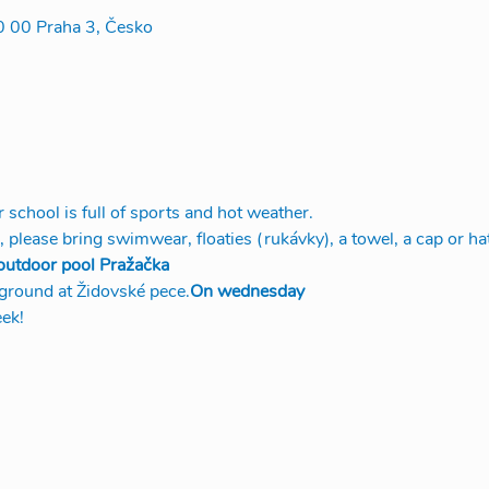
0 00 Praha 3, Česko
chool is full of sports and hot weather. 
, please bring swimwear, floaties (rukávky), a towel, a cap or ha
 outdoor pool Pražačka
layground at Židovské pece.
On wednesday
ek!