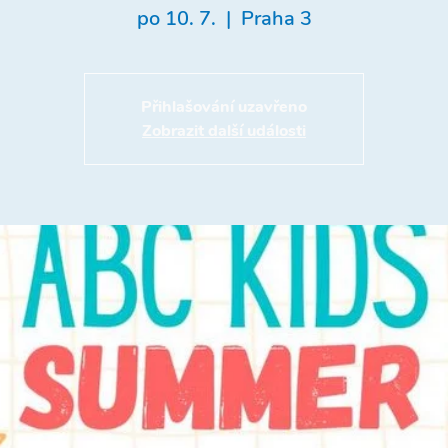
po 10. 7.
  |  
Praha 3
Přihlašování uzavřeno
Zobrazit další události