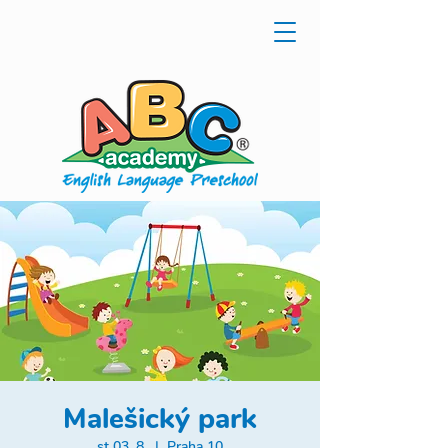
Malešický park
st 03. 8.
  |  
Praha 10