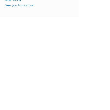
later lunch.
See you tomorrow!
Address:
Na Rovnosti 1/2246
130 00 Praha 3
or
V Úvoze 1730
252 63 Roztoky u Prahy
+420 604 111 566
admissions@abcacademy.cz
©2020 by ABC Academy
Art by Jan Šrámek