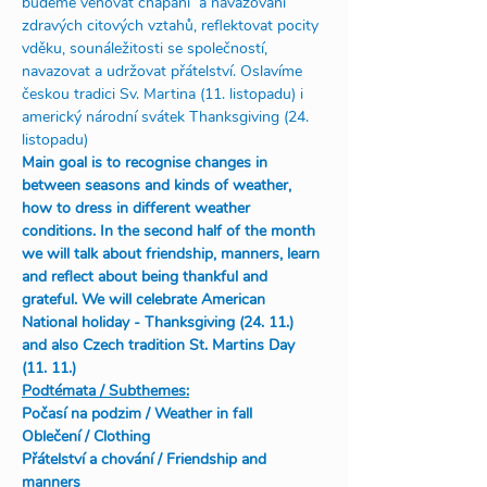
budeme věnovat chápání  a navazování 
zdravých citových vztahů, reflektovat pocity 
vděku, sounáležitosti se společností, 
navazovat a udržovat přátelství. Oslavíme 
českou tradici Sv. Martina (11. listopadu) i 
americký národní svátek Thanksgiving (24. 
listopadu)
Main goal is to recognise changes in 
between seasons and kinds of weather, 
how to dress in different weather 
conditions. In the second half of the month 
we will talk about friendship, manners, learn 
and reflect about being thankful and 
grateful. We will celebrate American 
National holiday - Thanksgiving (24. 11.) 
and also Czech tradition St. Martins Day 
(11. 11.)
Podtémata / Subthemes:
Počasí na podzim / Weather in fall
Oblečení / Clothing
Přátelství a chování / Friendship and 
manners