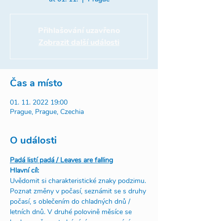
Přihlašování uzavřeno
Zobrazit další události
Čas a místo
01. 11. 2022 19:00
Prague, Prague, Czechia
O události
Padá listí padá / Leaves are falling
Hlavní cíl:
Uvědomit si charakteristické znaky podzimu. 
Poznat změny v počasí, seznámit se s druhy 
počasí, s oblečením do chladných dnů / 
letních dnů. V druhé polovině měsíce se 