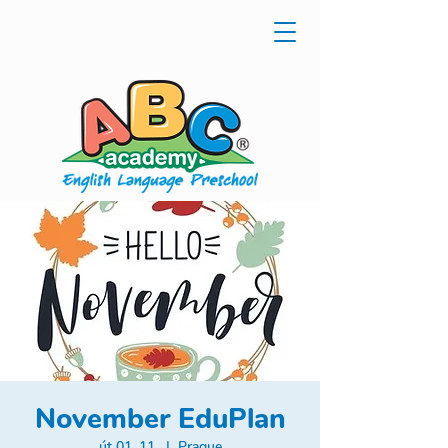
November EduPlan
út 01. 11.
  |  
Prague