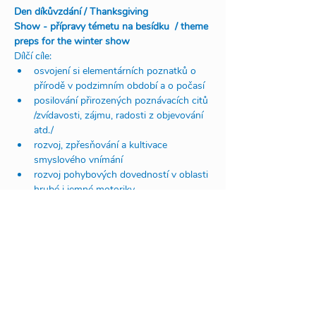
Den díkůvzdání / Thanksgiving
Show - přípravy témetu na besídku  / theme 
preps for the winter show
Dílčí cíle:
osvojení si elementárních poznatků o 
přírodě v podzimním období a o počasí
posilování přirozených poznávacích citů 
/zvídavosti, zájmu, radosti z objevování 
atd./
rozvoj, zpřesňování a kultivace 
smyslového vnímání
rozvoj pohybových dovedností v oblasti 
hrubé i jemné motoriky
vytváření vztahu k místu a prostředí, ve 
kterém dítě žije
rozvoj schopnosti žít ve společenství 
ostatních lidí (spolupracovat, 
spolupodílet se)
koordinování pohybů rukou – rozvíjení 
jemné motoriky při zvládání praktických 
činností