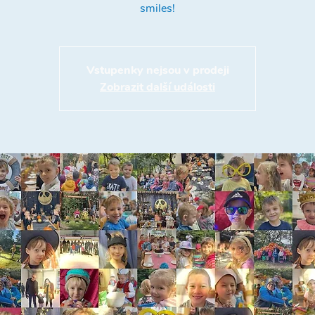
smiles!
Vstupenky nejsou v prodeji
Zobrazit další události