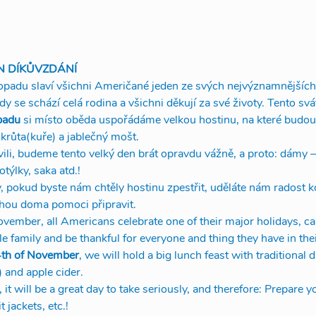
N DÍKŮVZDÁNÍ
topadu slaví všichni Američané jeden ze svých nejvýznamnějších
 se schází celá rodina a všichni děkují za své životy. Tento svá
opadu
 si místo oběda uspořádáme velkou hostinu, na které budou
krůta(kuře) a jablečný mošt.
vili, budeme tento velký den brát opravdu vážně, a proto: dámy – 
týlky, saka atd.!
, pokud byste nám chtěly hostinu zpestřit, uděláte nám radost k
ohou doma pomoci připravit.
ember, all Americans celebrate one of their major holidays, cal
e family and be thankful for everyone and thing they have in their
th of November
, we will hold a big lunch feast with traditional
) and apple cider.
it will be a great day to take seriously, and therefore: Prepare yo
 jackets, etc.!