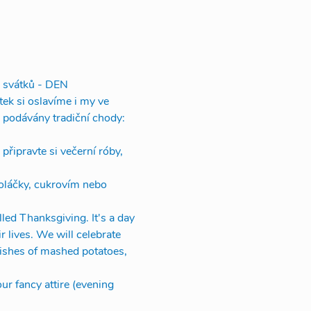
 svátků - DEN 
tek si oslavíme i my ve 
 podávány tradiční chody: 
připravte si večerní róby, 
oláčky, cukrovím nebo 
led Thanksgiving. It's a day 
 lives. We will celebrate 
 dishes of mashed potatoes, 
ur fancy attire (evening 