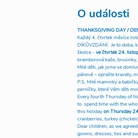
O události
THANKSGIVING DAY / DE
Každý 4. čtvrtek měsíce lis
DÍKŮVZDÁNÍ.  Je to doba, kdy
školce - 
ve čtvrtek 24. list
bramborová kaše, brusinky, 
Milé děti, jak jsme se domlu
pánové – oprašte kravaty, mo
P.S. Milé maminky a babičky
perníčky, které Vám děti m
Every fourth Thursday of Nov
to  spend time with the whol
this holiday 
on Thursday 24
cranberries, turkey (chicken
Dear children, as we agreed, 
gowns, dresses, ties and suit