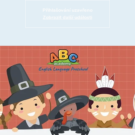
Přihlašování uzavřeno
Zobrazit další události