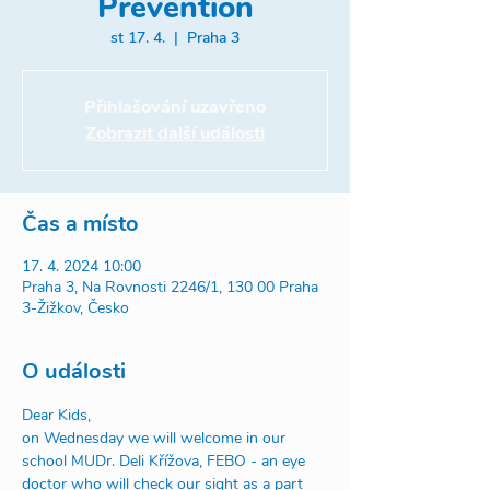
Prevention
st 17. 4.
  |  
Praha 3
Přihlašování uzavřeno
Zobrazit další události
Čas a místo
17. 4. 2024 10:00
Praha 3, Na Rovnosti 2246/1, 130 00 Praha
3-Žižkov, Česko
O události
Dear Kids, 
on Wednesday we will welcome in our 
school MUDr. Deli Křížova, FEBO - an eye 
doctor who will check our sight as a part 