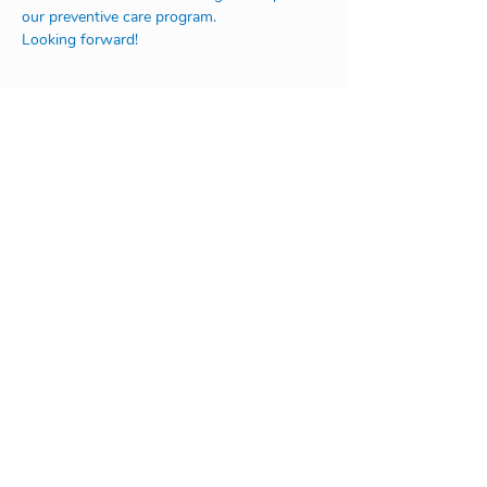
our preventive care program.
Looking forward!
Address:
Na Rovnosti 1/2246
130 00 Praha 3
or
V Úvoze 1730
252 63 Roztoky u Prahy
+420 604 111 566
admissions@abcacademy.cz
©2020 by ABC Academy
Art by Jan Šrámek