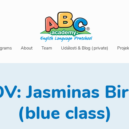
grams
About
Team
Události & Blog (private)
Projek
V: Jasminas Bi
(blue class)