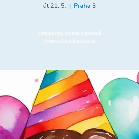
út 21. 5.
  |  
Praha 3
Vstupenky nejsou v prodeji
Zobrazit další události