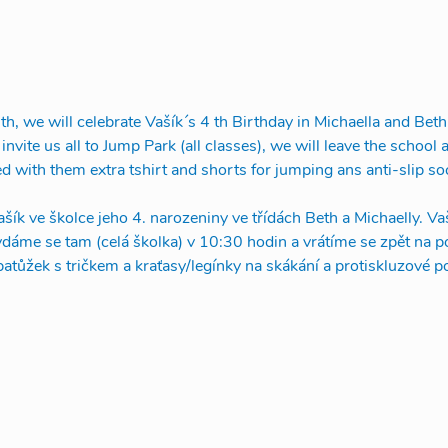
, we will celebrate Vašík´s 4 th Birthday in Michaella and Beth
nvite us all to Jump Park (all classes), we will leave the school a
d with them extra tshirt and shorts for jumping ans anti-slip so
Vašík ve školce jeho 4. narozeniny ve třídách Beth a Michaelly. Va
dáme se tam (celá školka) v 10:30 hodin a vrátíme se zpět na p
atůžek s tričkem a kraťasy/legínky na skákání a protiskluzové p