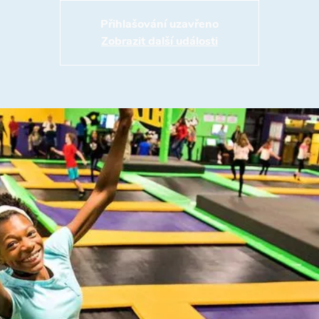
Přihlašování uzavřeno
Zobrazit další události