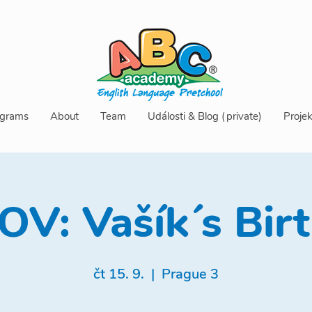
grams
About
Team
Události & Blog (private)
Projek
OV: Vašík´s Bir
čt 15. 9.
  |  
Prague 3