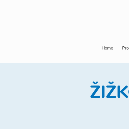
Home
Pro
ŽIŽK