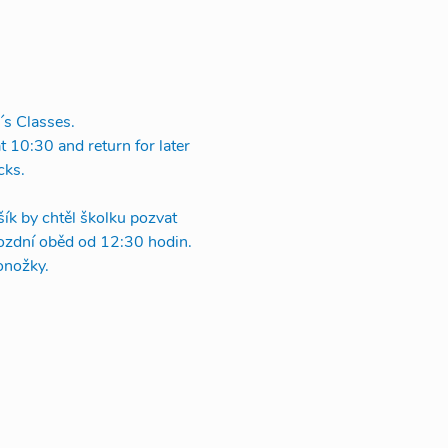
´s Classes. 
t 10:30 and return for later 
cks.
šík by chtěl školku pozvat 
ozdní oběd od 12:30 hodin. 
onožky.  