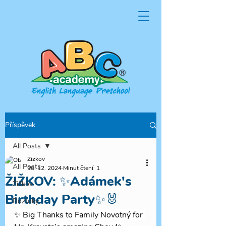
Příspěvek
All Posts
Zizkov
All Posts
10. 12. 2024
Minut čtení: 1
ŽIŽKOV: ✨Adámek's
Žižkov
Birthday Party✨🐰
Roztoky
✨ Big Thanks to Family Novotný for 