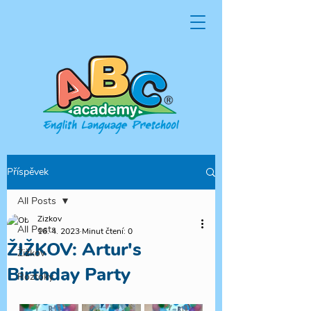
Příspěvek
All Posts
Zizkov
All Posts
16. 4. 2023
Minut čtení: 0
ŽIŽKOV: Artur's
Žižkov
Birthday Party
Roztoky