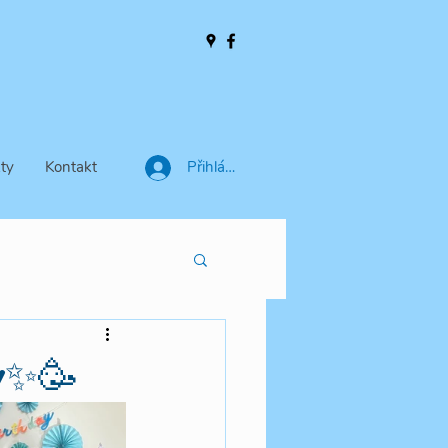
ty
Kontakt
Přihlásit se
y✨🥳