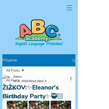
Příspěvek
All Posts
Zizkov
All Posts
11. 6. 2025
Minut čtení: 0
ŽIŽKOV:✨Eleanor's
Žižkov
Birthday Party✨🥷🏻
Roztoky