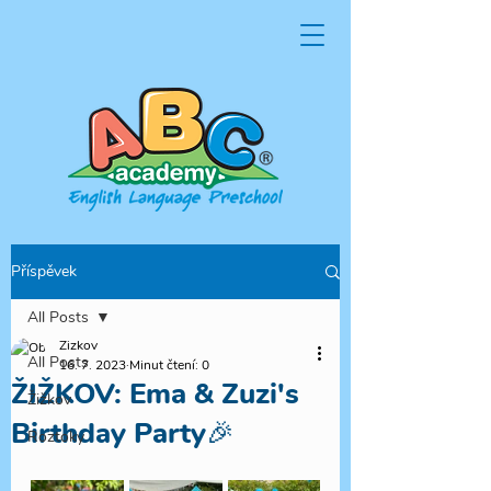
Příspěvek
All Posts
Zizkov
All Posts
16. 7. 2023
Minut čtení: 0
ŽIŽKOV: Ema & Zuzi's
Žižkov
Birthday Party🎉
Roztoky