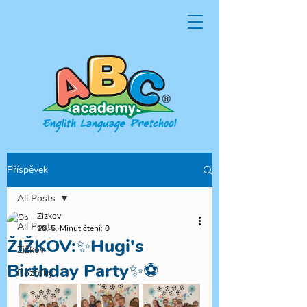
Příspěvek
All Posts
Zizkov
All Posts
18. 5.
Minut čtení: 0
ŽIŽKOV:✨Hugi's
Žižkov
Birthday Party✨⚽
Roztoky