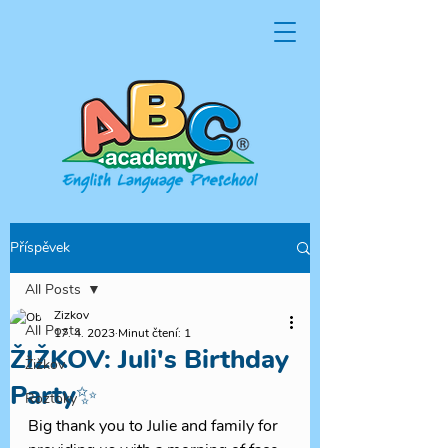
Příspěvek
All Posts
Zizkov
All Posts
17. 4. 2023
Minut čtení: 1
ŽIŽKOV: Juli's Birthday
Žižkov
Party✨
Roztoky
Big thank you to Julie and family for 