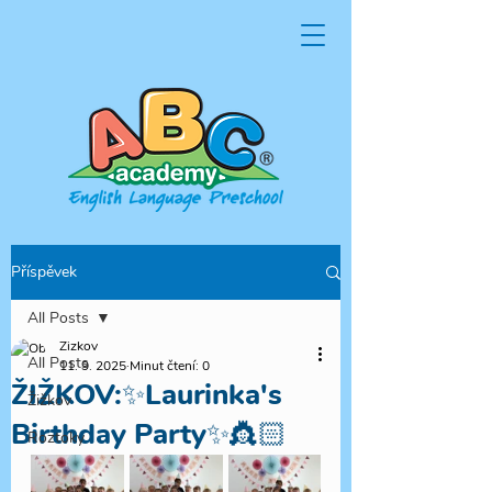
Příspěvek
All Posts
Zizkov
All Posts
11. 9. 2025
Minut čtení: 0
ŽIŽKOV:✨Laurinka's
Žižkov
Birthday Party✨👸🏻
Roztoky