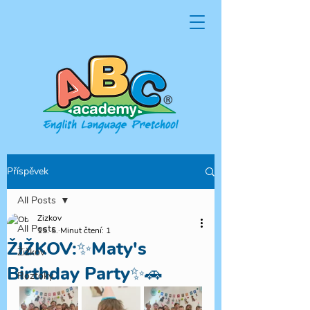
Příspěvek
All Posts
Zizkov
All Posts
15. 5.
Minut čtení: 1
ŽIŽKOV:✨Maty's
Žižkov
Birthday Party✨🚗
Roztoky