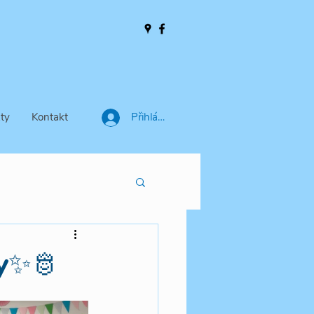
ty
Kontakt
Přihlásit se
ty✨🫅