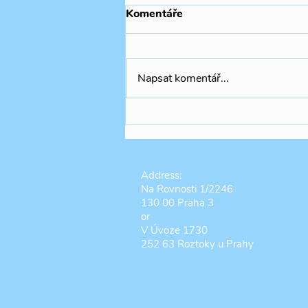
Komentáře
Napsat komentář...
🧚🏻‍♀️✨🍃Summer Camp THR
Address:
Na Rovnosti 1/2246
130 00 Praha 3
or
V Úvoze 1730
252 63 Roztoky u Prahy