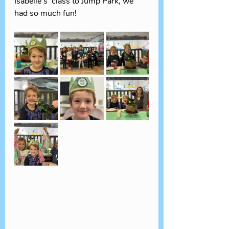
Isabelle's  class to Jump Park, we 
had so much fun! 