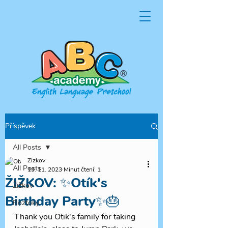
Příspěvek
All Posts
Zizkov
All Posts
19. 11. 2023
Minut čtení: 1
ŽIŽKOV: ✨Otík's
Žižkov
Birthday Party✨🎂
Roztoky
Thank you Otik's family for taking 