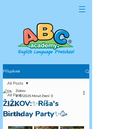
Příspěvek
All Posts
Zizkov
All Posts
3. 5. 2025
Minut čtení: 0
ŽIŽKOV:✨Ríša's
Žižkov
Birthday Party✨🥳
Roztoky