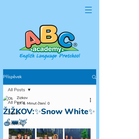
Příspěvek
All Posts
Zizkov
All Posts
17. 6.
Minut čtení: 0
ŽIŽKOV:✨Snow White✨
Žižkov
🍎👑🦌
Roztoky