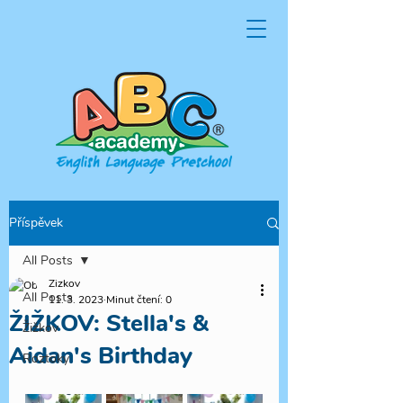
Příspěvek
All Posts
Zizkov
All Posts
11. 3. 2023
Minut čtení: 0
ŽIŽKOV: Stella's &
Žižkov
Aidan's Birthday
Roztoky