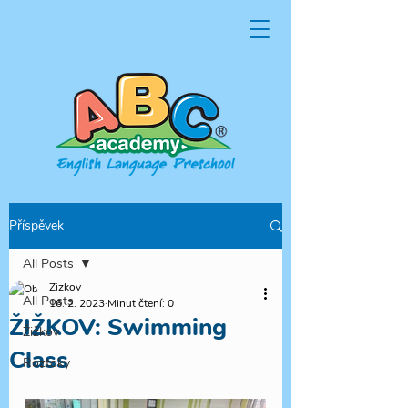
Příspěvek
All Posts
Zizkov
All Posts
16. 2. 2023
Minut čtení: 0
ŽIŽKOV: Swimming
Žižkov
Class
Roztoky