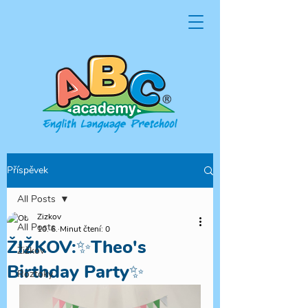
Příspěvek
All Posts
Zizkov
All Posts
10. 6.
Minut čtení: 0
ŽIŽKOV:✨Theo's
Žižkov
Birthday Party✨
Roztoky