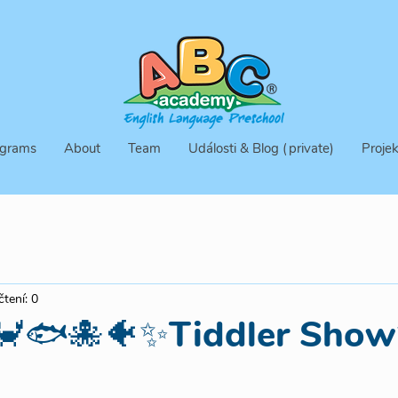
grams
About
Team
Události & Blog (private)
Projek
čtení: 0
🦀🐟🐙🐠✨Tiddler Sho