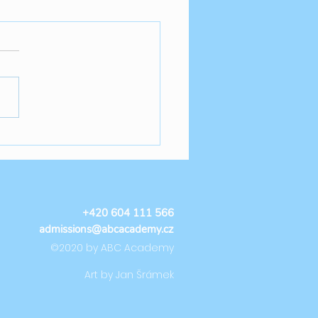
ummer Camp TUE🐉
+420 604 111 566
admissions@abcacademy.cz
©2020 by ABC Academy
Art by Jan Šrámek