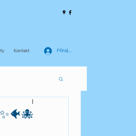
ty
Kontakt
Přihlásit se
w✨🐠🐙