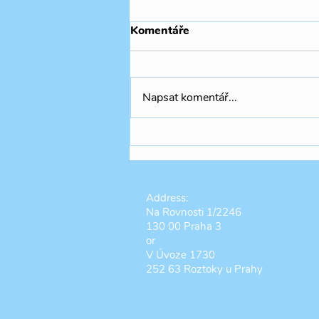
Komentáře
Napsat komentář...
🧚🏻‍♀️✨🍃Summer Camp THR
Address:
Na Rovnosti 1/2246
130 00 Praha 3
or
V Úvoze 1730
252 63 Roztoky u Prahy