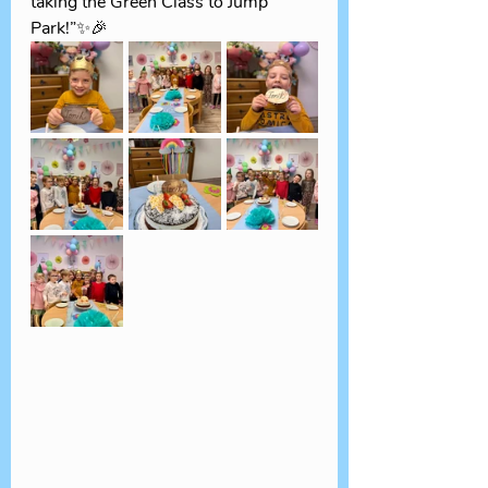
taking the Green Class to Jump 
Park!”✨🎉