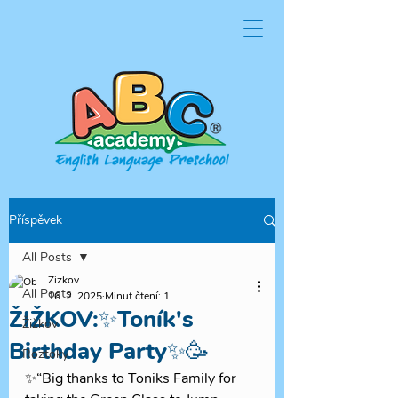
Příspěvek
All Posts
Zizkov
All Posts
16. 2. 2025
Minut čtení: 1
ŽIŽKOV:✨Toník's
Žižkov
Birthday Party✨🥳
Roztoky
✨“Big thanks to Toniks Family for 