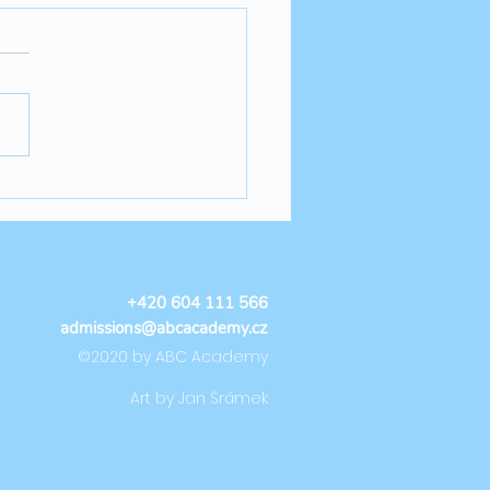
ummer Camp TUE🐉
+420 604 111 566
admissions@abcacademy.cz
©2020 by ABC Academy
Art by Jan Šrámek