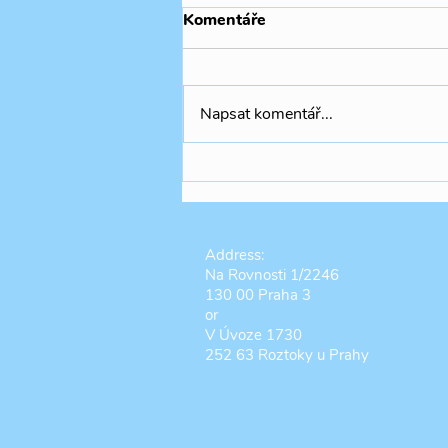
Komentáře
Napsat komentář...
🧚🏻‍♀️✨🍃Summer Camp THR
Address:
Na Rovnosti 1/2246
130 00 Praha 3
or
V Úvoze 1730
252 63 Roztoky u Prahy