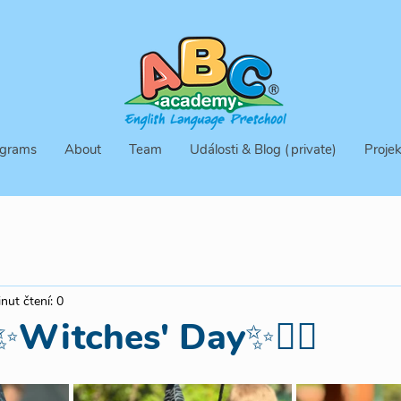
grams
About
Team
Události & Blog (private)
Projek
nut čtení: 0
Witches' Day✨🧙‍♀️