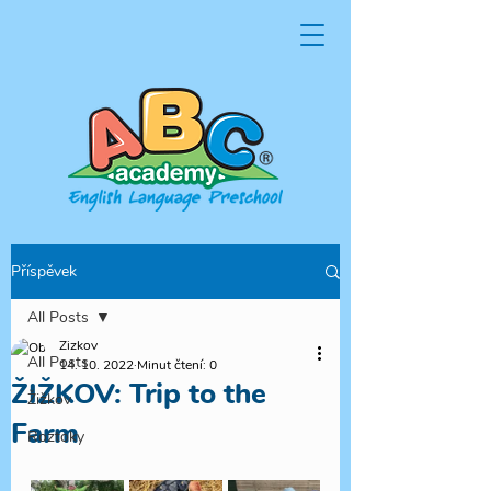
Příspěvek
All Posts
Zizkov
All Posts
14. 10. 2022
Minut čtení: 0
ŽIŽKOV: Trip to the
Žižkov
Farm
Roztoky