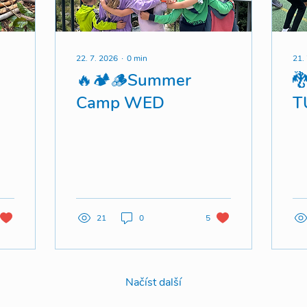
22. 7. 2026
∙
0
min
21.
🔥🏕️🪵Summer

Camp WED
T
21
0
5
Načíst další