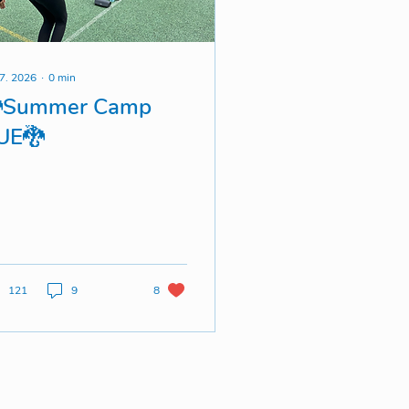
 7. 2026
∙
0
min
Summer Camp
UE🐉
121
9
8