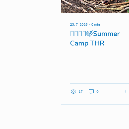
23. 7. 2026
∙
0
min
🧚🏻‍♀️✨🍃Summer
Camp THR
17
0
4