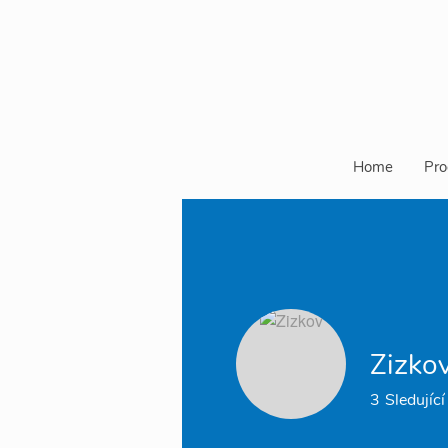
Home
Pro
Zizko
3
Sledující