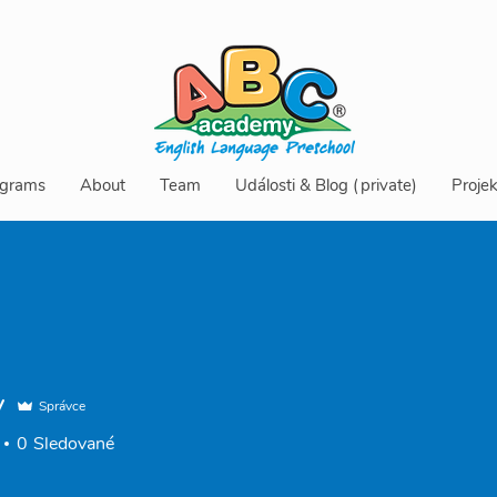
grams
About
Team
Události & Blog (private)
Projek
v
Správce
0
Sledované