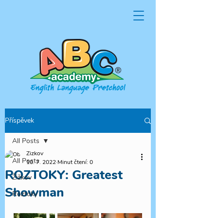
Příspěvek
All Posts
Zizkov
All Posts
10. 7. 2022
Minut čtení: 0
ROZTOKY: Greatest
Žižkov
Showman
Roztoky