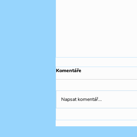
Komentáře
Napsat komentář...
🧚🏻‍♀️✨🍃Summer Camp THR