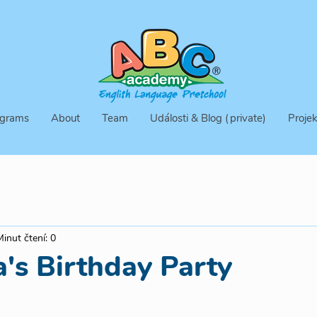
grams
About
Team
Události & Blog (private)
Projek
Minut čtení: 0
ka's Birthday Party