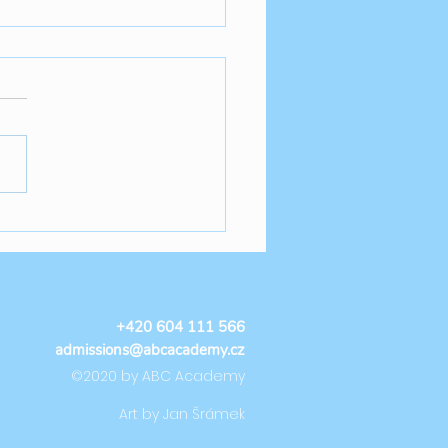
OV: Eliška's Birthday
y
+420 604 111 566
admissions@abcacademy.cz
©2020 by ABC Academy
Art by Jan Šrámek