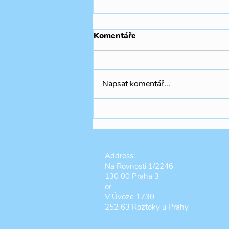
Komentáře
Napsat komentář...
ŽIŽKOV: Christmas Play
Address:
Na Rovnosti 1/2246
130 00 Praha 3
or
V Úvoze 1730
252 63 Roztoky u Prahy