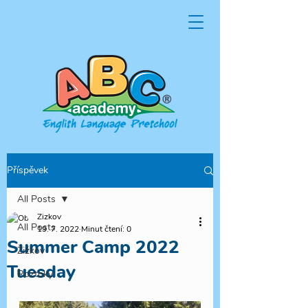
Příspěvek
All Posts
Zizkov
All Posts
19. 7. 2022
Minut čtení: 0
Summer Camp 2022
Žižkov
Tuesday
Roztoky