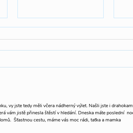
🐉S
🔥🏕️🪵Summer Camp WED
u, vy jste tedy měli včera nádherný výlet. Našli jste i drahokam
terá vám jistě přinesla štěstí v hledání. Dneska máte poslední  no
rrr domů.  Šťastnou cestu, máme vás moc rádi, taťka a mamka