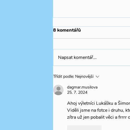
8 komentářů
Napsat komentář...
🧚🏻‍♀️✨🍃Summer Camp THR
Třídit podle:
Nejnovější
dagmar.musilova
25. 7. 2024
Ahoj výletníci Lukášku a Šimonk
Viděli jsme na fotce i druhu, k
zítra už jen pobalit věci a fr
To se mi líbí