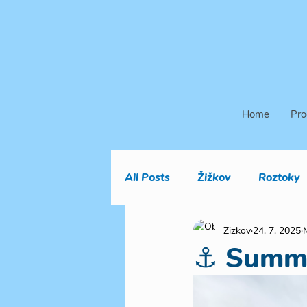
Home
Pro
All Posts
Žižkov
Roztoky
Zizkov
24. 7. 2025
⚓︎ Summ