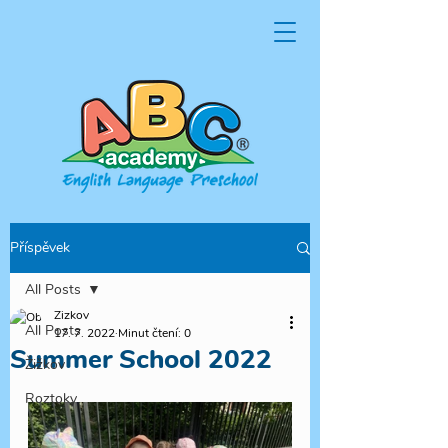
Příspěvek
All Posts
Zizkov
All Posts
17. 7. 2022
Minut čtení: 0
Summer School 2022
Žižkov
Roztoky