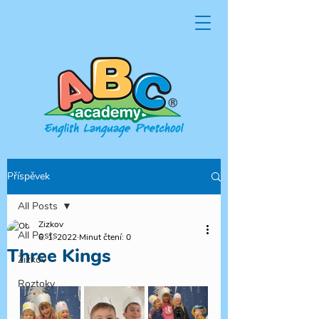
Příspěvek
All Posts
Zizkov
All Posts
6. 1. 2022
Minut čtení: 0
Three Kings
Žižkov
Roztoky